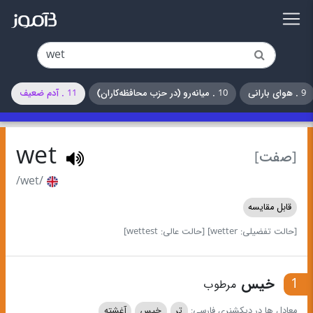
9 . هوای بارانی
10 . میانه‌رو (در حزب محافظه‌کاران)
11 . آدم ضعیف
wet
[صفت]
/wet/
قابل مقایسه
[حالت تفضیلی: wetter]
[حالت عالی: wettest]
1
خیس
مرطوب
معادل ها در دیکشنری فارسی:
تر
خیس
آغشته