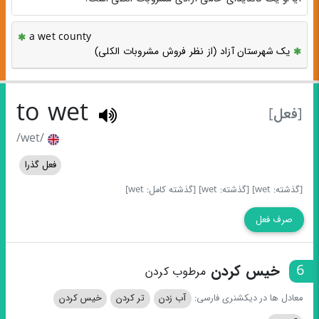
a wet county
یک شهرستان آزاد (از نظر فروش مشروبات الکلی)
to wet
[فعل]
/wet/
فعل گذرا
[گذشته: wet]
[گذشته: wet]
[گذشته کامل: wet]
صرف فعل
6
خیس کردن
مرطوب کردن
معادل ها در دیکشنری فارسی:
آب زدن
تر کردن
خیس کردن