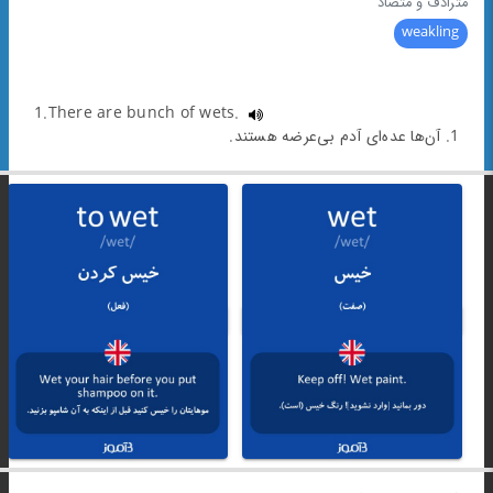
مترادف و متضاد
weakling
1.There are bunch of wets.
1. آن‌ها عده‌ای آدم بی‌عرضه هستند.