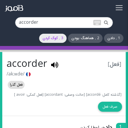
keyboard
1 . دادن
2 . هماهنگ بودن
3 . کوک کردن
accorder
[فعل]
/akɔʀde/
فعل گذرا
[گذشته کامل: accordé]
[حالت وصفی: accordant]
[فعل کمکی: avoir ]
صرف فعل
1
دادن
اعطا کردن