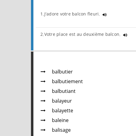
1.J'adore votre balcon fleuri.
2.Votre place est au deuxième balcon.
balbutier
balbutiement
balbutiant
balayeur
balayette
baleine
balisage