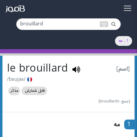
keyboard
1 . مه
le brouillard
[اسم]
/bʀujaʀ/
قابل شمارش
مذکر
[جمع: brouillards]
1
مه