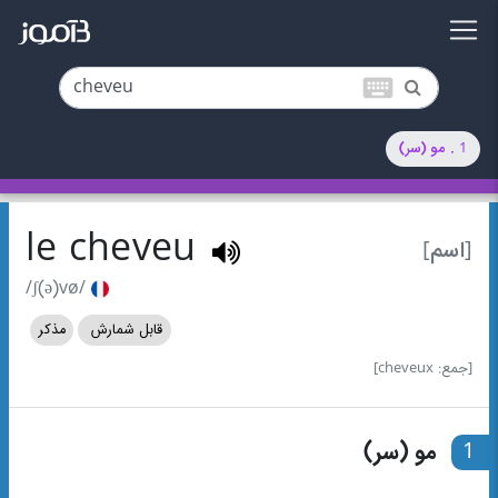
keyboard
1 . مو (سر)
le cheveu
[اسم]
/ʃ(ə)vø/
قابل شمارش
مذکر
[جمع: cheveux]
1
مو (سر)