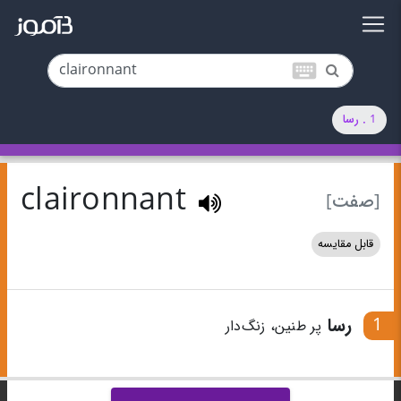
keyboard
1 . رسا
claironnant
[صفت]
قابل مقایسه
1
رسا
پر طنین، زنگ‌دار