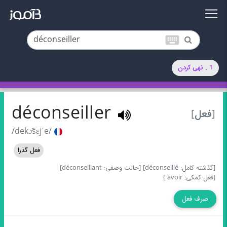
keyboard
1 . نهی کردن
déconseiller
[فعل]
/dekɔ̃sɛjˈe/
فعل گذرا
[گذشته کامل: déconseillé]
[حالت وصفی: déconseillant]
[فعل کمکی: avoir ]
صرف فعل