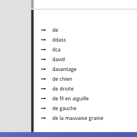
de
ddass
dca
david
davantage
de chien
de droite
de fil en aiguille
de gauche
de la mauvaise graine