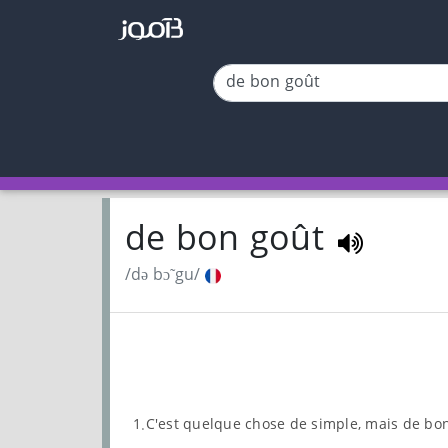
de bon goût
/də bɔ̃ gu/
1.C'est quelque chose de simple, mais de bo