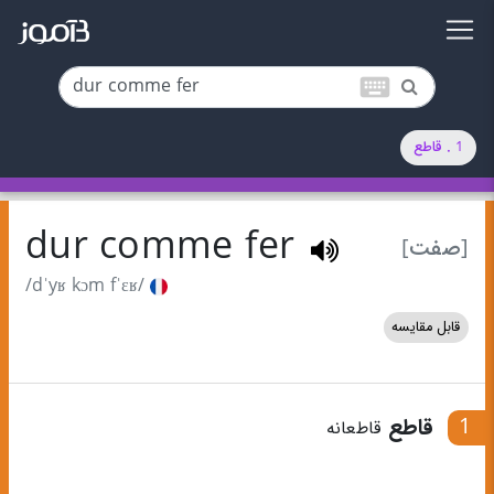
keyboard
1 . قاطع
dur comme fer
[صفت]
/dˈyʁ kɔm fˈɛʁ/
قابل مقایسه
1
قاطع
قاطعانه