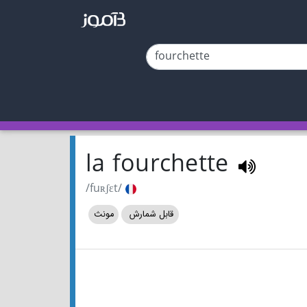
la fourchette
/fuʀʃɛt/
قابل شمارش
مونث