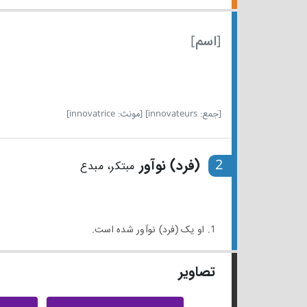
[اسم]
[جمع: innovateurs]
[مونث: innovatrice]
2
(فرد) نوآور
مبتکر، مبدع
1. او یک (فرد) نوآور شده است.
تصاویر