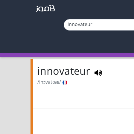
innovateur
/inɔvatœʀ/