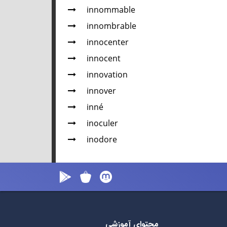
innommable
innombrable
innocenter
innocent
innovation
innover
inné
inoculer
inodore
محتوای آموزشی