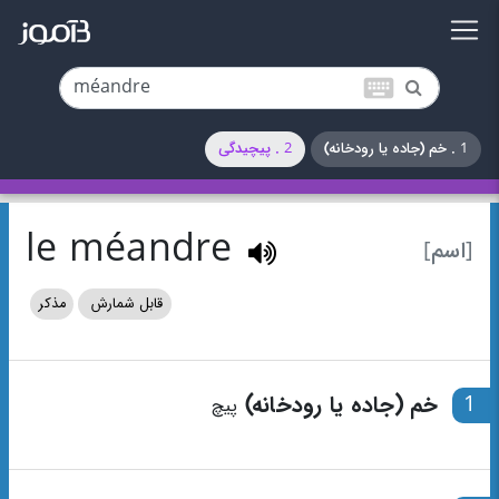
keyboard
1 . خم (جاده یا رودخانه)
2 . پیچیدگی
le méandre
[اسم]
قابل شمارش
مذکر
1
خم (جاده یا رودخانه)
پیچ