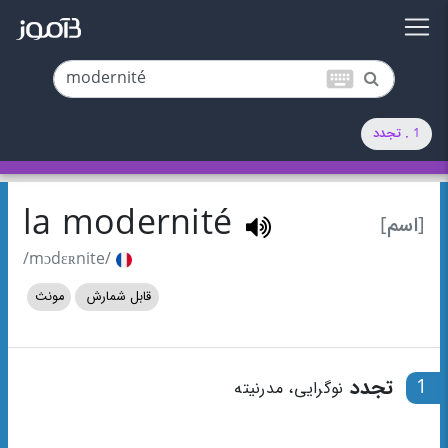
keyboard
1 . تجدد
la modernité
[اسم]
/mɔdɛʀnite/
قابل شمارش
مونث
1
تجدد
نوگرایی، مدرنیته