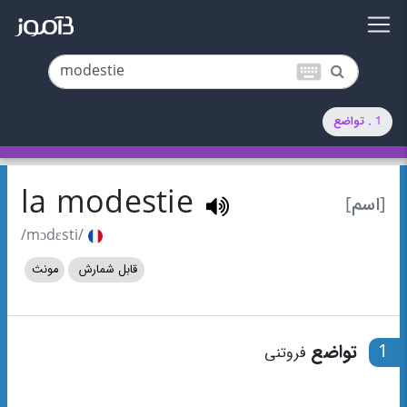
keyboard
1 . تواضع
la modestie
[اسم]
/mɔdɛsti/
قابل شمارش
مونث
1
تواضع
فروتنی