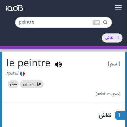
keyboard
1 . نقاش
le peintre
[اسم]
/pɛ̃tʀ/
قابل شمارش
مذکر
[جمع: peintres]
1
نقاش