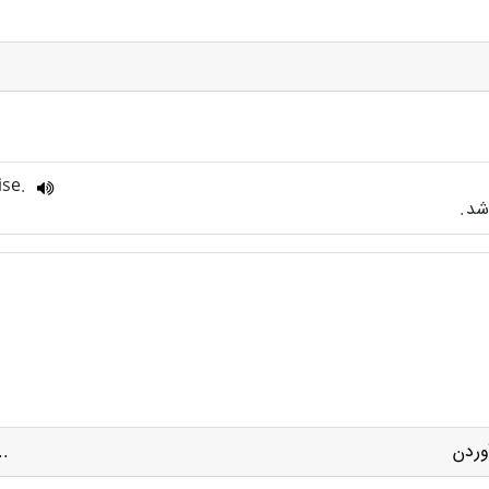
ise.
..
وردن