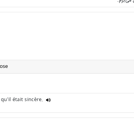
hose
u'il était sincère.