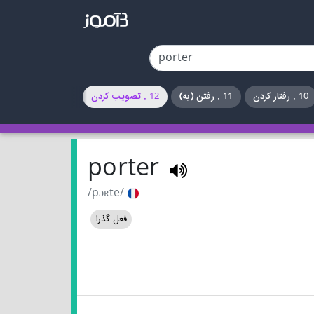
10 . رفتار کردن
11 . رفتن (به)
12 . تصویب کردن
porter
/pɔʀte/
فعل گذرا