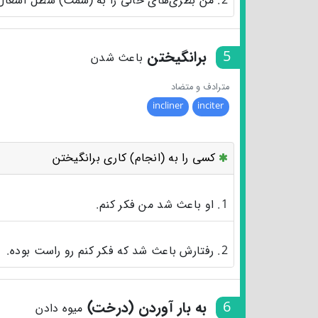
2. من بطری‌های خالی را به (سمت) سطل آشغال می‌برم.
5
برانگیختن
باعث شدن
مترادف و متضاد
incliner
inciter
کسی را به (انجام) کاری برانگیختن
1. او باعث شد من فکر کنم.
2. رفتارش باعث شد که فکر کنم رو راست بوده.
6
به بار آوردن (درخت)
میوه دادن