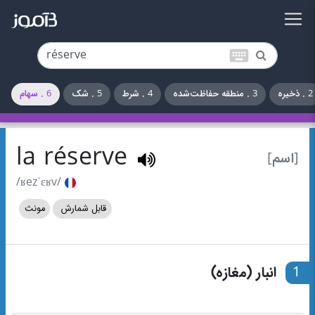
keyboard
2 . ذخیره
3 . منطقه حفاظت‌شده
4 . شرط
5 . شک
6 . سهام
la réserve
[اسم]
/ʁezˈɛʁv/
قابل شمارش
مونث
1
انبار (مغازه)