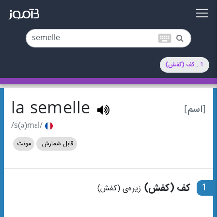
keyboard
1 . کف (کفش)
la semelle
[اسم]
/s(ə)mɛl/
قابل شمارش
مونث
1
کف (کفش)
زیره‌ی (کفش)