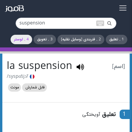
keyboard
1 . تعلیق
2 . فنربندی [وسایل نقلیه]
3 . تعویق
4 . لوستر
la suspension
[اسم]
/syspɑ̃sjɔ̃/
قابل شمارش
مونث
1
تعلیق
آویختگی