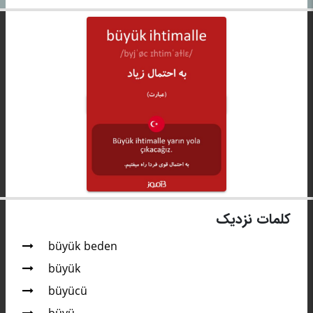
کلمات نزدیک
büyük beden
büyük
büyücü