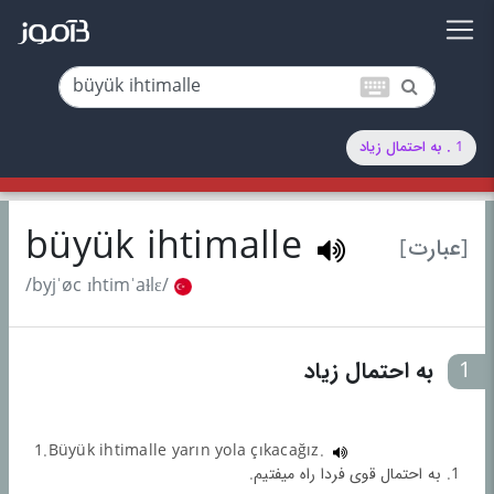
keyboard
1 . به احتمال زیاد
büyük ihtimalle
[عبارت]
/byjˈøc ɪhtimˈaɫlɛ/
1
به احتمال زیاد
1.Büyük ihtimalle yarın yola çıkacağız.
1. به احتمال قوی فردا راه میفتیم.