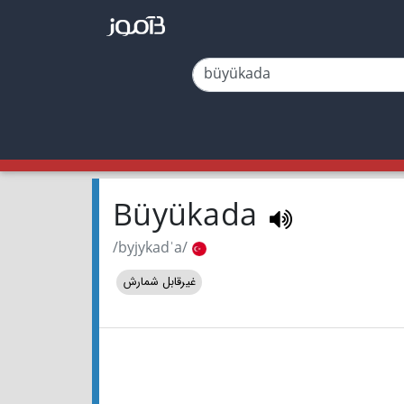
Büyükada
/byjykadˈa/
غیرقابل شمارش