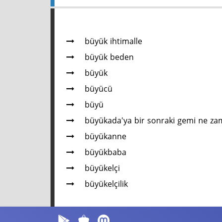
büyük ihtimalle
büyük beden
büyük
büyücü
büyü
büyükada'ya bir sonraki gemi ne z
büyükanne
büyükbaba
büyükelçi
büyükelçilik