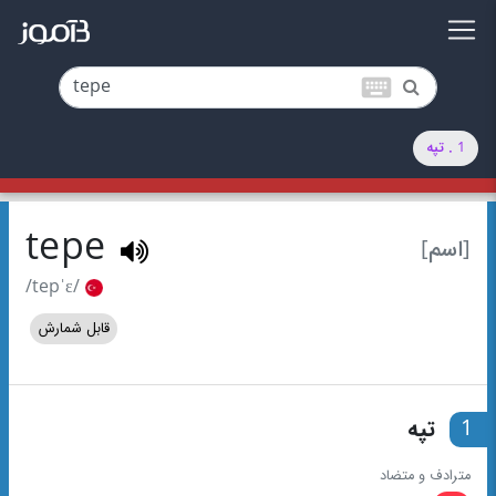
keyboard
1 . تپه
tepe
[اسم]
/tepˈɛ/
قابل شمارش
1
تپه
مترادف و متضاد