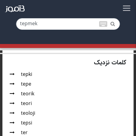
keyboard
کلمات نزدیک
tepki
tepe
teorik
teori
teoloji
tepsi
ter