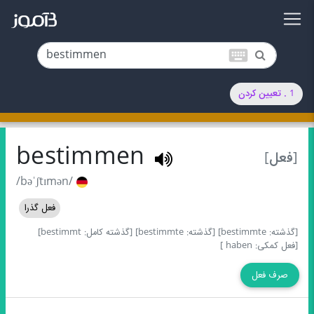
keyboard
1 . تعیین کردن
bestimmen
[فعل]
/bəˈʃtɪmən/
فعل گذرا
[گذشته: bestimmte]
[گذشته: bestimmte]
[گذشته کامل: bestimmt]
[فعل کمکی: haben ]
صرف فعل