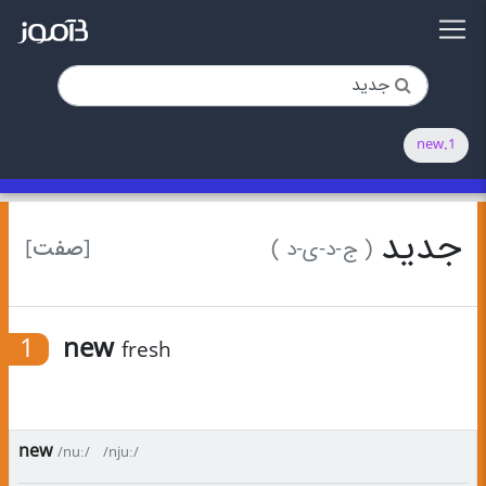
1.new
جدید
[صفت]
( ج-د-ی-د )
1
new
fresh
new
/nuː/
/njuː/