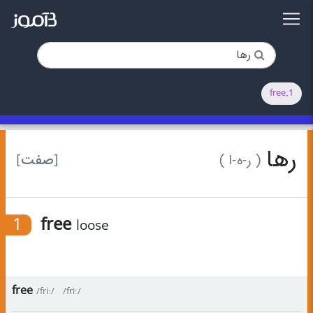
1.free
رها
[صفت]
( ر-ه-ا )
1
free
loose
free
/friː/
/friː/