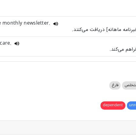
he monthly newsletter.
 care.
تخلص
فارغ
dependent
unr