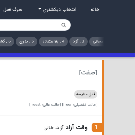
خانه
انتخاب دیکشنری
صرف فعل
2 . مجانی
3 . آزاد
4 . بلااستفاده
5 . بدون
6 . گشاده‌دست
[صفت]
قابل مقایسه
[حالت تفضیلی: freer]
[حالت عالی: freest]
1
وقت آزاد
آزاد، خالی