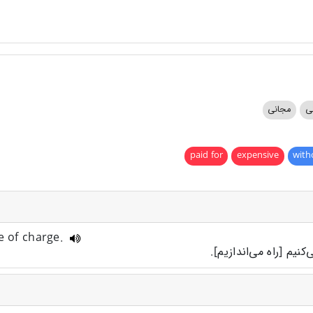
ی
مجانی
paid for
expensive
with
e of charge.
یم [راه می‌اندازیم].