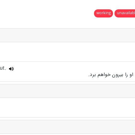
working
unavailab
out.