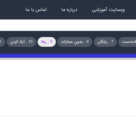
وبسایت آموزشی
درباره ما
تماس با ما
7 . رایگان
8 . بدون مجازات
9 . رها
10 . آزاد کردن
11 . از شر