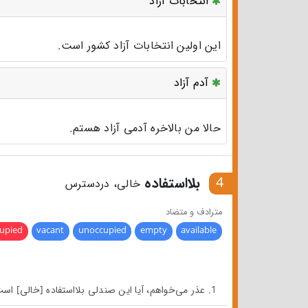
انتخابات آزاد
این اولین انتخابات آزاد کشور است.
آدم آزاد
حالا من بالاخره آدمی آزاد هستم.
4
بلااستفاده
خالی، دردسترس
مترادف و متضاد
upied
vacant
unoccupied
empty
available
1. عذر می‌خواهم، آیا این صندلی بلااستفاده [خالی] است [کسی روی این صندلی نمی‌نشیند یا این صندلی برای کسی نیست]؟