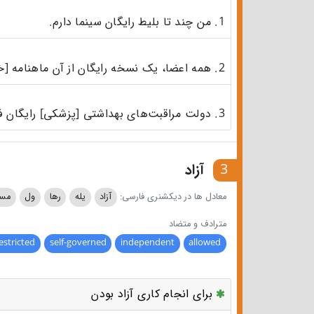
1. من چند تا بلیط رایگان سینما دارم.
2. همه اعضا، یک نسخه رایگان از آن ماهنامه [خبرنامه ماهانه] دریافت می‌کنند.
3. دولت مراقبت‌های بهداشتی [پزشکی] رایگان فراهم می‌کند.
3
آزاد
معادل ها در دیکشنری فارسی:
آزاد
یله
رها
ول
مس
مترادف و متضاد
estricted
self-governed
independent
allowed
برای انجام کاری آزاد بودن