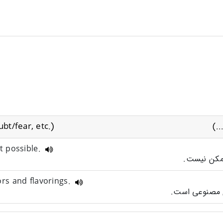
bt/fear, etc.)
.)
ot possible.
lors and flavorings.