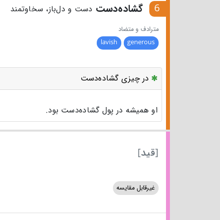
6
گشاده‌دست
دست و دل‌باز، سخاوتمند
مترادف و متضاد
lavish
generous
در چیزی گشاده‌دست
او همیشه در پول گشاده‌دست بود.
[قید]
غیرقابل مقایسه