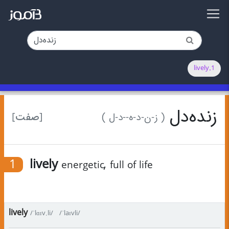
1.lively
زنده‌دل
[صفت]
( ز-ن-د-ه-‌-د-ل )
1
lively
,
energetic
full of life
lively
/ˈlɑɪv.li/
/ˈlaɪvli/