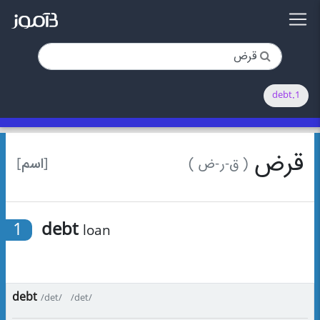
1.debt
قرض
[اسم]
( ق-ر-ض )
1
debt
loan
debt
/det/
/det/