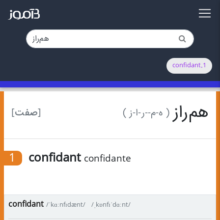
1.confidant
هم‌راز
[صفت]
( ه-م-‌-ر-ا-ز )
1
confidant
confidante
confidant
/ˈkɑːnfɪdænt/
/ˌkɒnfɪˈdɑːnt/