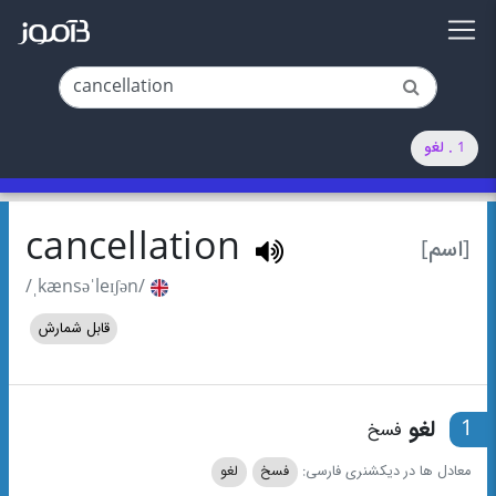
1 . لغو
cancellation
[اسم]
/ˌkænsəˈleɪʃən/
قابل شمارش
1
لغو
فسخ
معادل ها در دیکشنری فارسی:
فسخ
لغو