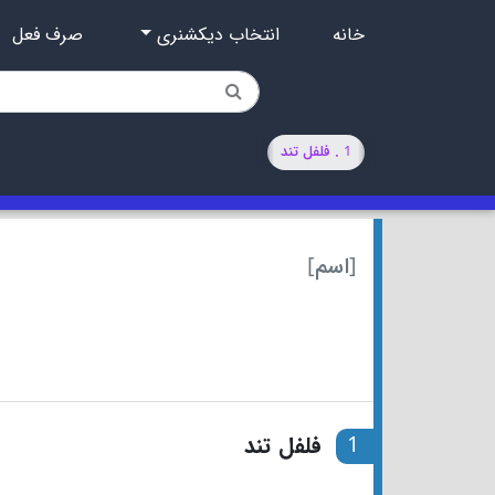
خانه
انتخاب دیکشنری
صرف فعل
1 . فلفل تند
[اسم]
1
فلفل تند