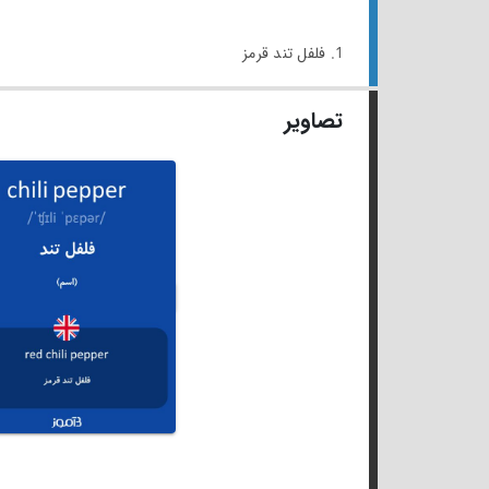
1. فلفل تند قرمز
تصاویر