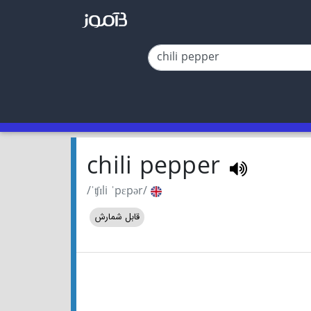
chili pepper
/ˈʧɪli ˈpɛpər/
قابل شمارش