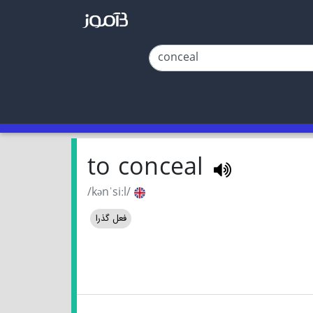
to conceal
/kənˈsiːl/
فعل گذرا