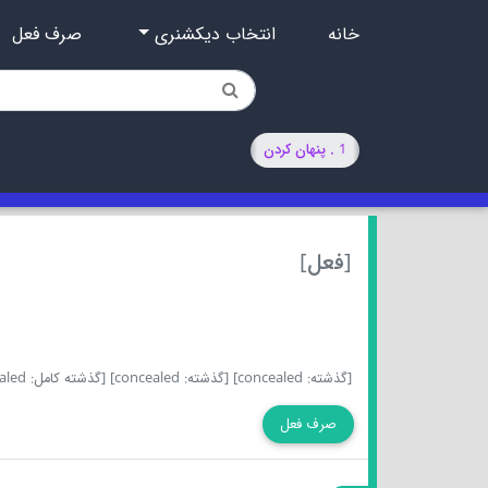
خانه
انتخاب دیکشنری
صرف فعل
1 . پنهان کردن
[فعل]
[گذشته: concealed]
[گذشته: concealed]
[گذشته کامل: concealed]
صرف فعل