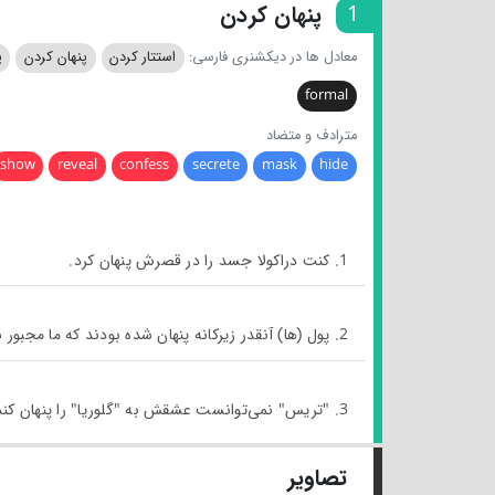
1
پنهان کردن
معادل ها در دیکشنری فارسی:
استتار کردن
پنهان کردن
پ
formal
مترادف و متضاد
show
reveal
confess
secrete
mask
hide
1. کنت دراکولا جسد را در قصرش پنهان کرد.
2. پول (ها) آنقدر زیرکانه پنهان شده بودند که ما مجبور شدیم جستجوی‌مان را متوقف کنیم.
3. "تریس" نمی‌توانست عشقش به "گلوریا" را پنهان کند.
تصاویر