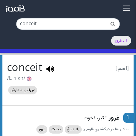
1 . غرور
conceit
[اسم]
/kənˈsit/
غیرقابل شمارش
1
غرور
تکبر، نخوت
معادل ها در دیکشنری فارسی:
باد دماغ
نخوت
غرور