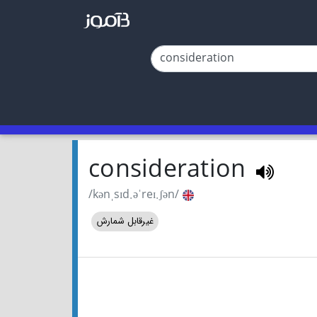
consideration
/kənˌsɪd.əˈreɪ.ʃən/
غیرقابل شمارش