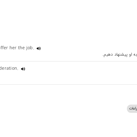
ffer her the job.
ideration.
اعات