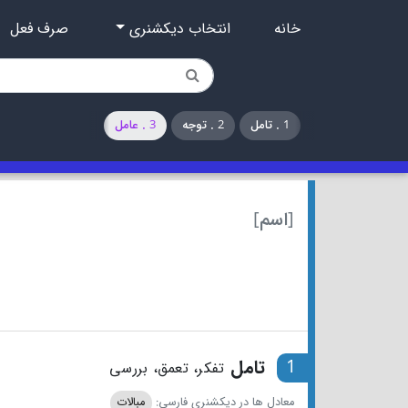
خانه
انتخاب دیکشنری
صرف فعل
1 . تامل
2 . توجه
3 . عامل
[اسم]
1
تامل
تفکر، تعمق، بررسی
معادل ها در دیکشنری فارسی:
مبالات