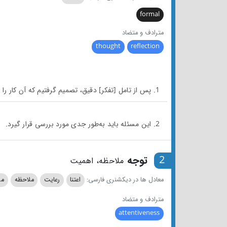
formal
مترادف و متضاد
thought
reflection
1. پس از تامل [تفکر] دقیق، تصمیم گرفتیم که آن کار را به او پیشنهاد دهیم.
2. این مسئله باید به‌طور جدی مورد بررسی قرار گیرد.
2
توجه
ملاحظه، اهمیت
معادل ها در دیکشنری فارسی:
اعتنا
رعایت
ملاحظه
مر
مترادف و متضاد
attentiveness