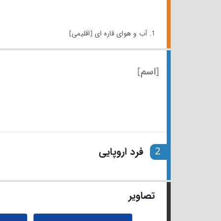
1. آب و هوای قاره ای [اقلیمی]
[اسم]
2
فرد اروپایی
تصاویر