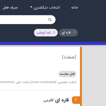
خانه
انتخاب دیکشنری
صرف فعل
1 . قاره ای
2 . فرد اروپایی
[صفت]
قابل مقایسه
[حالت تفضیلی: more continental]
[حالت عالی: most continental]
1
قاره ای
اقلیمی