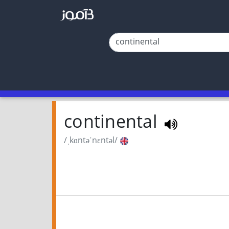
continental
/ˌkɑntəˈnɛntəl/