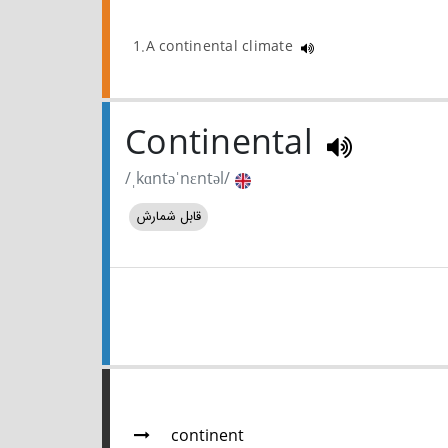
1.A continental climate
Continental
/ˌkɑntəˈnɛntəl/
قابل شمارش
continent