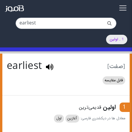
1 . اولین
earliest
[صفت]
قابل مقایسه
1
اولین
قدیمی‌ترین
معادل ها در دیکشنری فارسی:
آغازین
اول