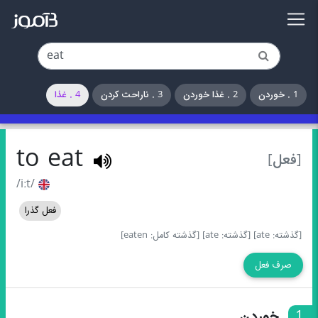
1 . خوردن
2 . غذا خوردن
3 . ناراحت کردن
4 . غذا
to eat
[فعل]
/iːt/
فعل گذرا
[گذشته: ate]
[گذشته: ate]
[گذشته کامل: eaten]
صرف فعل
1
خوردن