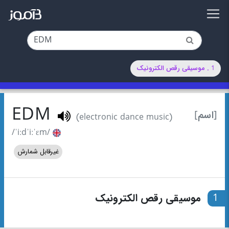
1 . موسیقی رقص الکترونیک
EDM
[اسم]
(electronic dance music)
/ˈiːdˈiːˈɛm/
غیرقابل شمارش
1
موسیقی رقص الکترونیک