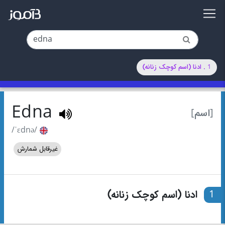
1 . ادنا (اسم کوچک زنانه)
Edna
[اسم]
/ˈɛdnə/
غیرقابل شمارش
1
ادنا (اسم کوچک زنانه)