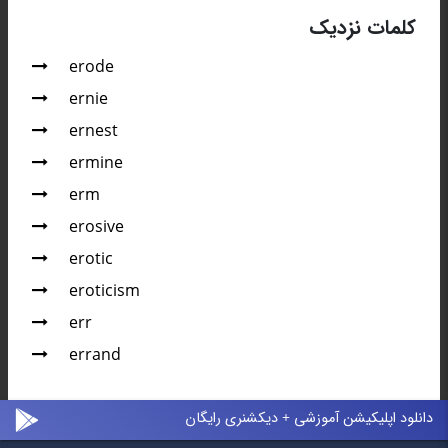
کلمات نزدیک
erode
ernie
ernest
ermine
erm
erosive
erotic
eroticism
err
errand
دانلود اپلیکیشن آموزشی + دیکشنری رایگان