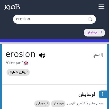
1 . فرسایش
erosion
[اسم]
/ɪˈroʊʒən/
غیرقابل شمارش
1
فرسایش
معادل ها در دیکشنری فارسی:
فرسایش
فرسودگی