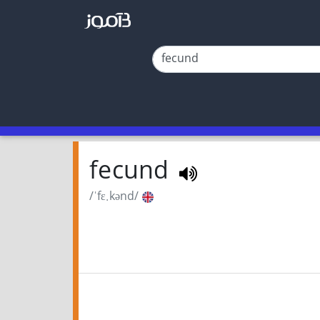
fecund
/ˈfɛ.kənd/