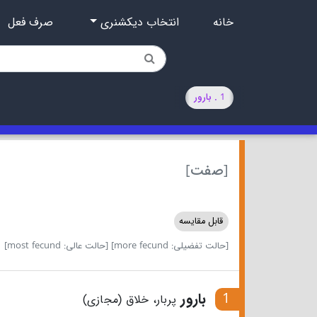
خانه
انتخاب دیکشنری
صرف فعل
1 . بارور
[صفت]
قابل مقایسه
[حالت تفضیلی: more fecund]
[حالت عالی: most fecund]
1
بارور
پربار، خلاق (مجازی)