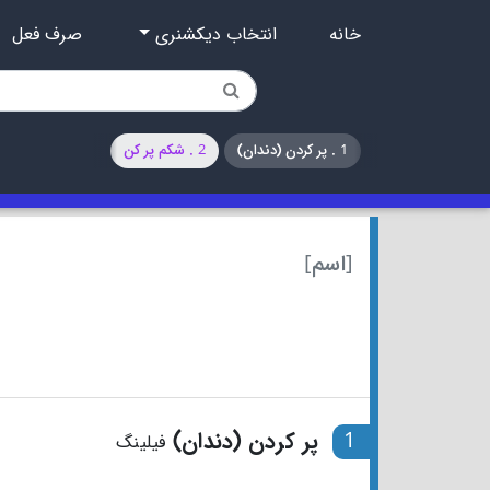
خانه
انتخاب دیکشنری
صرف فعل
1 . پر کردن (دندان)
2 . شکم پر کن
[اسم]
1
پر کردن (دندان)
فیلینگ