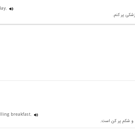
oday.
illing breakfast.