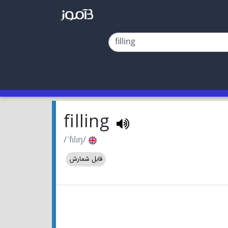
filling
/ˈfɪlɪŋ/
قابل شمارش