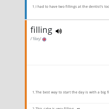
1.I had to have two fillings at the dentist's t
filling
/ˈfɪlɪŋ/
1.The best way to start the day is with a big f
2.This cake is very filling.