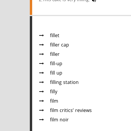
fillet
filler cap
filler
fill-up
fill up
filling station
filly
film
film critics’ reviews
film noir