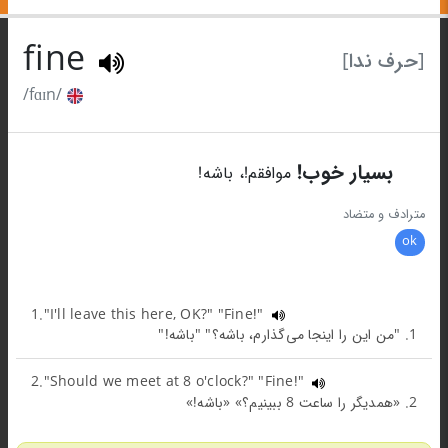
fine
[حرف ندا]
/fɑɪn/
5
بسیار خوب!
موافقم!، باشه!
مترادف و متضاد
ok
1."I'll leave this here, OK?" "Fine!"
1. "من این را اینجا می‌گذارم، باشه؟" "باشه!"
2."Should we meet at 8 o'clock?" "Fine!"
2. «همدیگر را ساعت 8 ببینیم؟» «باشه!»