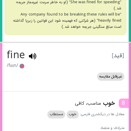
"She was fined for speeding" (او به خاطر سرعت غیرمجاز جریمه
شد.)
"Any company found to be breaking these rules will be
heavily fined" (هر شرکتی که فهمیده شود این قوانین را زیرپا گذاشته
است مبلغ سنگینی جریمه خواهد شد.)
fine
[قید]
/fɑɪn/
غیرقابل مقایسه
8
خوب
مناسب، کافی
معادل ها در دیکشنری فارسی:
خوب
مستطاب
مترادف و متضاد