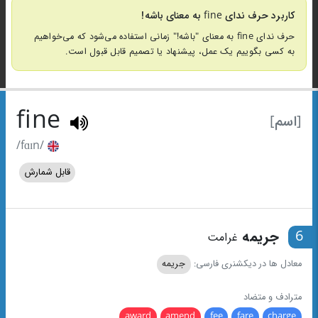
کاربرد حرف ندای fine به معنای باشه!
حرف ندای fine به معنای "باشه!" زمانی استفاده می‌شود که می‌خواهیم
به کسی بگوییم یک عمل، پیشنهاد یا تصمیم قابل قبول است.
fine
[اسم]
/fɑɪn/
قابل شمارش
6
جریمه
غرامت
معادل ها در دیکشنری فارسی:
جریمه
مترادف و متضاد
award
amend
fee
fare
charge