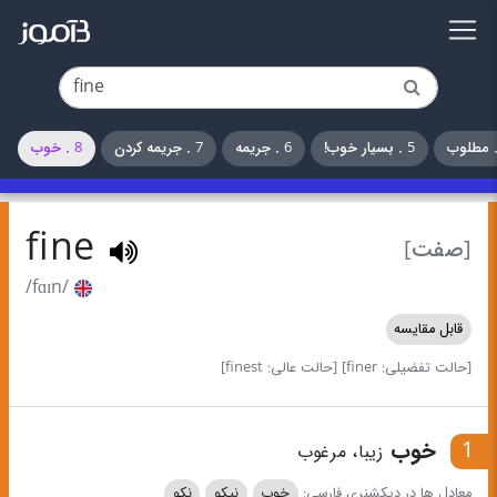
5 . بسیار خوب!
6 . جریمه
7 . جریمه کردن
8 . خوب
fine
[صفت]
/fɑɪn/
قابل مقایسه
[حالت تفضیلی: finer]
[حالت عالی: finest]
1
خوب
زیبا، مرغوب
معادل ها در دیکشنری فارسی:
خوب
نیکو
نکو