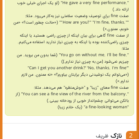
".He gave a very fine performance" (او یک اجرای خیلی خوب
ارائه داد.)
صفت fine برای توصیف وضعیت سلامتی نیز به‌کار می‌رود. مثلا:
"".How are you?" "I'm fine, thanks"" («حالت چطور است؟» «من
خوبم، ممنون.»)
از صفت fine گاهی برای بیان اینکه از چیزی راضی هستید یا اینکه
چیزی راضی‌کننده بوده یا اینکه به چیزی نیاز ندارید استفاده می‌کنیم.
مثلا:
".You go on without me. I'll be fine" (شما بدون من بروید. من
چیزیم نمی‌شود [من به چیزی نیاز ندارم.])
"‘Can I get you another drink?’ ‘No, thanks. I'm fine"
(«می‌توانم یک نوشیدنی دیگر برایتان بیاورم؟» «نه ممنون. من لازم
ندارم.»)
صفت fine معنای "زیبا" و "خوش‌منظره" هم می‌دهد. مثلا:
".You can see a fine view of the river from the balcony" (از
بالکن می‌توانی چشم‌انداز خوبی از رودخانه ببینی.)
"a fine-looking woman" (یک خانم زیبا)
2
نازک
ظریف