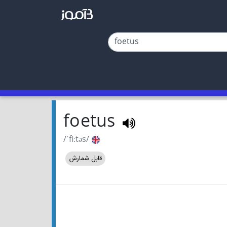
foetus
/ˈfiːtəs/
قابل شمارش