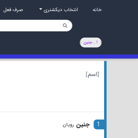
خانه
انتخاب دیکشنری
صرف فعل
1 . جنین
[اسم]
1
جنین
رویان