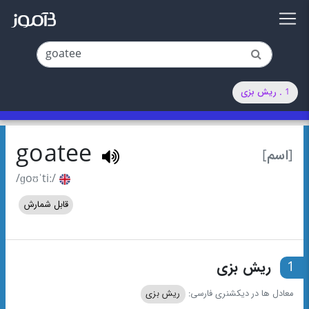
1 . ریش بزی
goatee
[اسم]
/ɡoʊˈtiː/
قابل شمارش
1
ریش بزی
معادل ها در دیکشنری فارسی:
ریش بزی