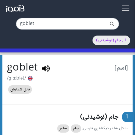
1 . جام (نوشیدنی)
goblet
[اسم]
/ɡˈɑːblət/
قابل شمارش
1
جام (نوشیدنی)
معادل ها در دیکشنری فارسی:
جام
ساغر