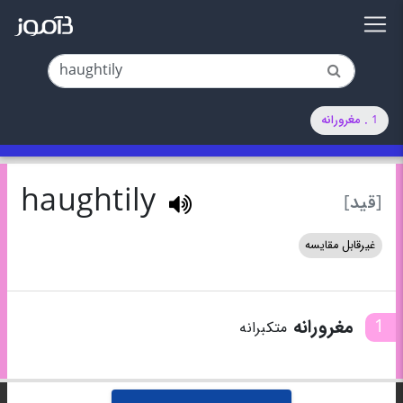
1 . مغرورانه
haughtily
[قید]
غیرقابل مقایسه
1
مغرورانه
متکبرانه