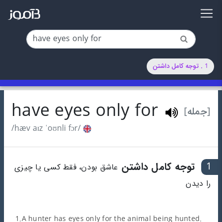
1 . توجه کامل داشتن
have eyes only for
[جمله]
/hæv aɪz ˈoʊnli fɔr/
1
توجه کامل داشتن
عاشق بودن، فقط کسی یا چیزی
را دیدن
1.A hunter has eyes only for the animal being hunted.