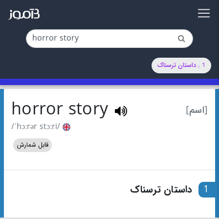
1 . داستان ترسناک
horror story
[اسم]
/ˈhɔːrər stɔːri/
قابل شمارش
1
داستان ترسناک